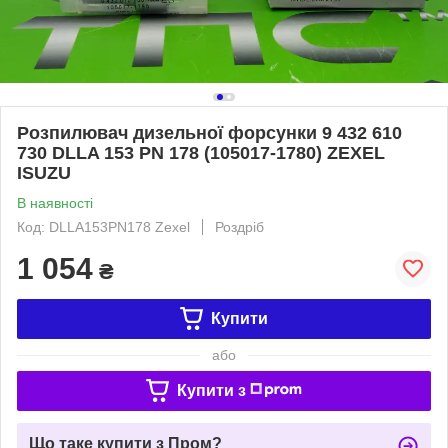
Розпилювач дизельної форсунки 9 432 610
730 DLLA 153 PN 178 (105017-1780) ZEXEL
ISUZU
В наявності
Код: DLLA153PN178 Zexel
Роздріб
1 054
₴
Купити
або
Купити з
Що таке купити з Пром?