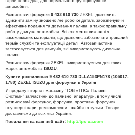
вкрай необхідна, для нормального функціонування
автомобіля.
Розпилювач форсунки
9 432 610 730
ZEXEL дозволить
здійснити заміну зношеної/не робочої деталі, забезпечуючи
ефективне подання та дозування палива, а також правильну
роботу двигуна автомобіля. Всі елементи виконані з
високоякісних матеріалів, що дозволяє забезпечити тривалий
термін служби та експлуатації деталі. Автозапчастина
застосовується для двигунів, які використовують дизельне
паливо.
Розпилювач форсунки ZEXEL використовується для таких
марок автомобілів:
ISUZU
.
Купити розпилювач 9 432 610 730 DLLA153PN178 (105017-
1780) ZEXEL ISUZU для форсунки в Україні
У продажу інтернет-магазину "ТОВ «ТПС» Паливні
Системи" запчастини до паливної апаратури, в тому числі
розпилювачі форсунок, форсунки, проставки форсунок
плунжерні пари, ремкомплекти , шайби та кульки. Товари
доставляємо до всіх міст України.
Посилання на наш веб-сайт:
http://tps-ua.com