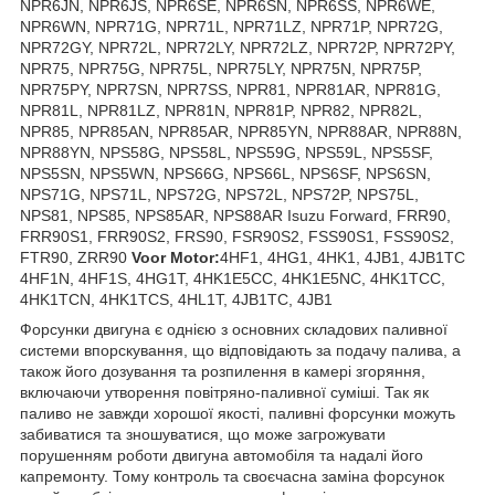
NPR6JN, NPR6JS, NPR6SE, NPR6SN, NPR6SS, NPR6WE,
NPR6WN, NPR71G, NPR71L, NPR71LZ, NPR71P, NPR72G,
NPR72GY, NPR72L, NPR72LY, NPR72LZ, NPR72P, NPR72PY,
NPR75, NPR75G, NPR75L, NPR75LY, NPR75N, NPR75P,
NPR75PY, NPR7SN, NPR7SS, NPR81, NPR81AR, NPR81G,
NPR81L, NPR81LZ, NPR81N, NPR81P, NPR82, NPR82L,
NPR85, NPR85AN, NPR85AR, NPR85YN, NPR88AR, NPR88N,
NPR88YN, NPS58G, NPS58L, NPS59G, NPS59L, NPS5SF,
NPS5SN, NPS5WN, NPS66G, NPS66L, NPS6SF, NPS6SN,
NPS71G, NPS71L, NPS72G, NPS72L, NPS72P, NPS75L,
NPS81, NPS85, NPS85AR, NPS88AR Isuzu Forward, FRR90,
FRR90S1, FRR90S2, FRS90, FSR90S2, FSS90S1, FSS90S2,
FTR90, ZRR90
Voor Motor
:
4HF1, 4HG1, 4HK1, 4JB1, 4JB1TC
4HF1N, 4HF1S, 4HG1T, 4HK1E5CC, 4HK1E5NC, 4HK1TCC,
4HK1TCN, 4HK1TCS, 4HL1T, 4JB1TC, 4JB1
Форсунки двигуна є однією з основних складових паливної
системи впорскування, що відповідають за подачу палива, а
також його дозування та розпилення в камері згоряння,
включаючи утворення повітряно-паливної суміші. Так як
паливо не завжди хорошої якості, паливні форсунки можуть
забиватися та зношуватися, що може загрожувати
порушенням роботи двигуна автомобіля та надалі його
капремонту. Тому контроль та своєчасна заміна форсунок