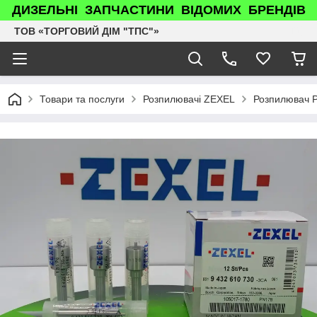
ДИЗЕЛЬНІ ЗАПЧАСТИНИ ВІДОМИХ БРЕНДІВ
ТОВ «ТОРГОВИЙ ДІМ "ТПС"»
Товари та послуги
Розпилювачі ZEXEL
Розпилювач P