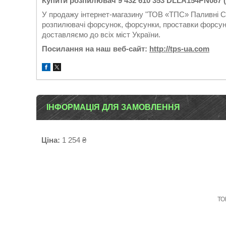
Купити розпилювач 9 432 610 353 DLLA154PN087 
У продажу інтернет-магазину "ТОВ «ТПС» Паливні Си
розпилювачі форсунок, форсунки, проставки форсуно
доставляємо до всіх міст України.
Посилання на наш веб-сайт:
http://tps-ua.com
ІНФОРМАЦІЯ ДЛЯ ЗАМОВЛЕННЯ
Ціна:
1 254 ₴