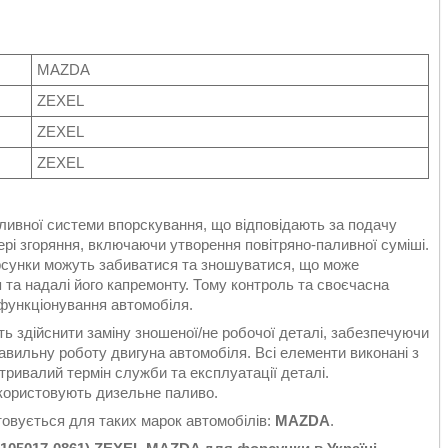
MAZDA
ZEXEL
ZEXEL
ZEXEL
ливної системи впорскування, що відповідають за подачу
ері згоряння, включаючи утворення повітряно-паливної суміші.
орсунки можуть забиватися та зношуватися, що може
та надалі його капремонту. Тому контроль та своєчасна
функціонування автомобіля.
 здійснити заміну зношеної/не робочої деталі, забезпечуючи
авильну роботу двигуна автомобіля. Всі елементи виконані з
тривалий термін служби та експлуатації деталі.
икористовують дизельне паливо.
овується для таких марок автомобілів:
MAZDA
.