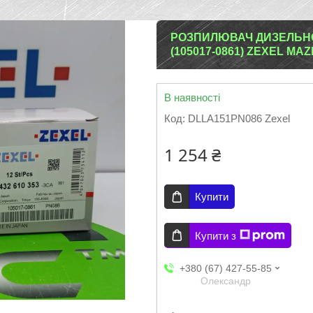
РОЗПИЛЮВАЧ ДИЗЕЛЬНОЇ 
(105017-0861) ZEXEL MA
В наявності
Код:
DLLA151PN086 Zexel
1 254 ₴
Купити
Купити з
+380 (67) 427-55-85
Олександр