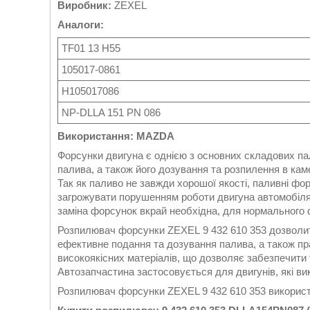
Виробник:
ZEXEL
Аналоги:
TF01 13 H55
105017-0861
H105017086
NP-DLLA 151 PN 086
Використання: MAZDA
Форсунки двигуна є однією з основних складових па
палива, а також його дозування та розпилення в кам
Так як паливо не завжди хорошої якості, паливні ф
загрожувати порушенням роботи двигуна автомобіля 
заміна форсунок вкрай необхідна, для нормального 
Розпилювач форсунки ZEXEL 9 432 610 353 дозволить
ефективне подання та дозування палива, а також пр
високоякісних матеріалів, що дозволяє забезпечити 
Автозапчастина застосовується для двигунів, які в
Розпилювач форсунки ZEXEL 9 432 610 353 використ