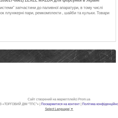
(105017-0861) ZEXEL MAZDA для форсунки в Україні
стеми" запчастини до паливної апаратури, в тому числі
к плунжерні пари, ремкомплекти , шайби та кульки. Товари
Сайт створений на маркетплейсі
Prom.ua
ТОВ «ТОРГОВИЙ ДІМ "ТПС"» |
Поскаржитися на контент
|
Політика конфіденційно
Select Language
▼