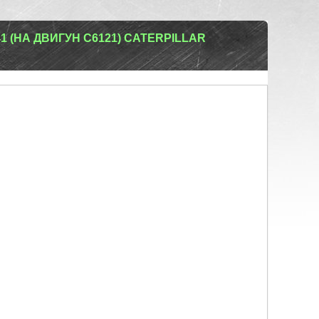
 (НА ДВИГУН C6121) CATERPILLAR