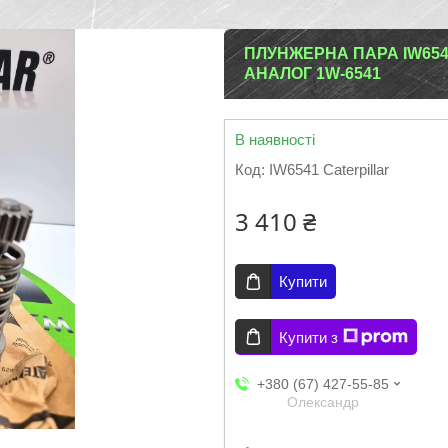
ПЛУНЖЕРНА ПАРА IW6541
АНАЛОГ 1W-6541
В наявності
Код:
IW6541 Caterpillar
3 410 ₴
Купити
Купити з
+380 (67) 427-55-85
Олександр