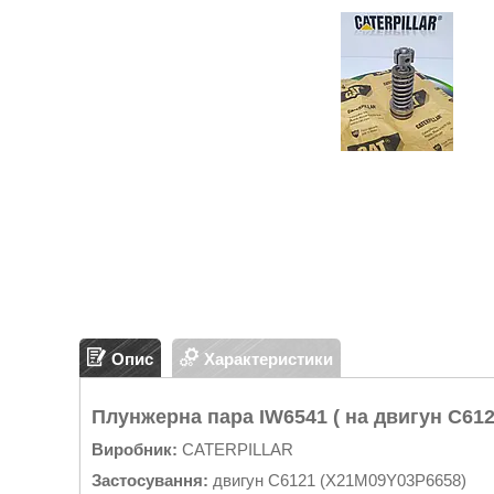
Опис
Характеристики
Плунжерна пара IW6541 ( на двигун C61
Виробник:
CATERPILLAR
Застосування:
двигун C6121 (X21M09Y03P6658)