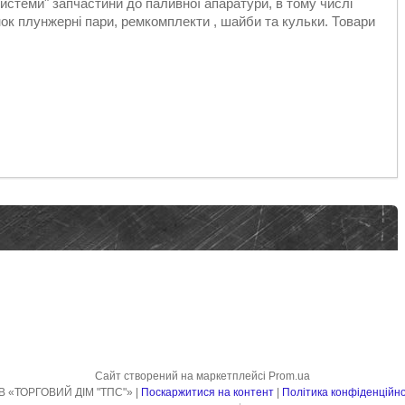
стеми" запчастини до паливної апаратури, в тому числі
к плунжерні пари, ремкомплекти , шайби та кульки. Товари
Сайт створений на маркетплейсі
Prom.ua
ТОВ «ТОРГОВИЙ ДІМ "ТПС"» |
Поскаржитися на контент
|
Політика конфіденційно