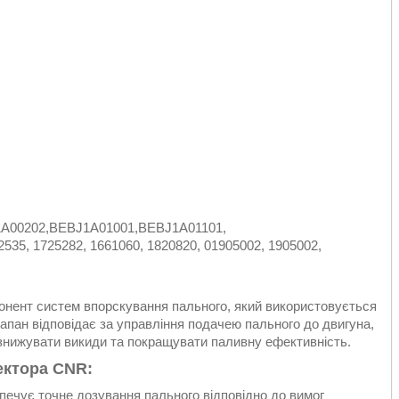
A00202,BEBJ1A01001,BEBJ1A01101,
5, 1725282, 1661060, 1820820, 01905002, 1905002,
нент систем впорскування пального, який використовується
апан відповідає за управління подачею пального до двигуна,
знижувати викиди та покращувати паливну ефективність.
ектора CNR:
печує точне дозування пального відповідно до вимог