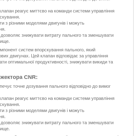
.
, клапан реагує миттєво на команди системи управління
скування.
и з різними моделями двигунів і можуть
ня.
а дозволяє знижувати витрату пального та зменшувати
вище.
мпонент систем впорскування пального, який
вих двигунах. Цей клапан відповідає за управління
ати оптимальної продуктивності, знижувати викиди та
нжектора CNR:
печує точне дозування пального відповідно до вимог
.
, клапан реагує миттєво на команди системи управління
скування.
и з різними моделями двигунів і можуть
ня.
а дозволяє знижувати витрату пального та зменшувати
вище.