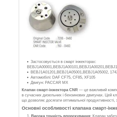
Застосовується в смарт інжекторах:
BEBJ1A00001,BEBJ1A00101,BEBJ1A00201,BEBJ1
BEBJ1A01201,BEBJ1A05001,BEBJ1A05002, 174253
Автомобілі: DAF CF75, CF85, XF105
Двигун: PACCAR MX
Клапан смарт-інжектора CNR
— це важливий компо
в сучасних дизельних і бензинових двигунах. Цей кл
що дозволяє досягати оптимальної продуктивності, 
Основні особливості клапана смарт-інж
Висока точність впорскування
: Клапан забез