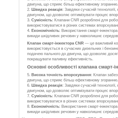
двигуна, що сприяє більш ефективному згоранню
Швидка реакція
: Завдяки сучасній технології
двигуном, що дозволяє оптимізувати процес впор
Сумісність
: Клапани CNR розроблені для робот
використовуватися в різних системах впорскуван
Економічність
: Використання смарт-інжектор
викиди шкідливих речовин у навколишнє середо
Клапан смарт-інжектора CNR
— це важливий ко
використовується в сучасних дизельних і бензино
подачею пального до двигуна, що дозволяє досяг
покращувати паливну ефективність.
Основні особливості клапана смарт-і
Висока точність впорскування
: Клапан забез
двигуна, що сприяє більш ефективному згоранню
Швидка реакція
: Завдяки сучасній технології
двигуном, що дозволяє оптимізувати процес впор
Сумісність
: Клапани CNR розроблені для робот
використовуватися в різних системах впорскуван
Економічність
: Використання смарт-інжектор
викиди шкідливих речовин у навколишнє середо