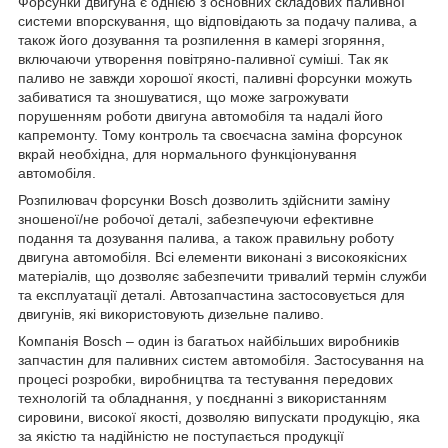
Форсунки двигуна є однією з основних складових паливної
системи впорскування, що відповідають за подачу палива, а
також його дозування та розпилення в камері згоряння,
включаючи утворення повітряно-паливної суміші. Так як
паливо не завжди хорошої якості, паливні форсунки можуть
забиватися та зношуватися, що може загрожувати
порушенням роботи двигуна автомобіля та надалі його
капремонту. Тому контроль та своєчасна заміна форсунок
вкрай необхідна, для нормального функціонування
автомобіля.
Розпилювач форсунки Bosch дозволить здійснити заміну
зношеної/не робочої деталі, забезпечуючи ефективне
подання та дозування палива, а також правильну роботу
двигуна автомобіля. Всі елементи виконані з високоякісних
матеріалів, що дозволяє забезпечити тривалий термін служби
та експлуатації деталі. Автозапчастина застосовується для
двигунів, які використовують дизельне паливо.
Компанія Bosch – один із багатьох найбільших виробників
запчастин для паливних систем автомобіля. Застосування на
процесі розробки, виробництва та тестування передових
технологій та обладнання, у поєднанні з використанням
сировини, високої якості, дозволяю випускати продукцію, яка
за якістю та надійністю не поступається продукції