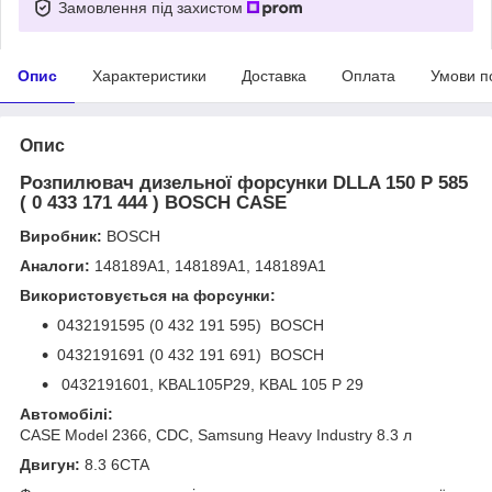
Замовлення під захистом
Опис
Характеристики
Доставка
Оплата
Умови п
Опис
Розпилювач дизельної форсунки DLLA 150 P 585
( 0 433 171 444 ) BOSCH CASE
Виробник:
BOSCH
Аналоги:
148189А1, 148189A1, 148189A1
Використовується на форсунки:
0432191595 (0 432 191 595) BOSCH
0432191691 (0 432 191 691) BOSCH
0432191601, KBAL105P29, KBAL 105 P 29
Автомобілі:
CASE Model 2366, CDC, Samsung Heavy Industry 8.3 л
Двигун:
8.3 6CTA