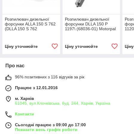
Розпилювач дизельної
Розпилювач дизельної
Розп
форсунки ALLA 150 S 762
форсунки DLLA 150 P
форс
(DLLA 150 S 762
1197\ (68036-01) Motorpal
1120
0433271865) FIRAD
HUYNDAI, KIA
Mot
VOLVO
ACT
Ціну уточнюйте
Ціну уточнюйте
Цін
Про нас
96% позитивних з 116 відгуків за рік
Працює з 12.01.2016
м. Харків
61045, вул.Клочківська, буд. 244, Харків, Україна
Контакти
Сьогодні працює з 09:00 до 17:00
Показати весь графік роботи