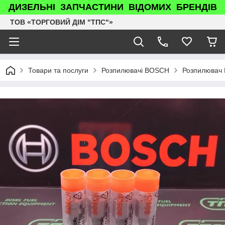
ДИЗЕЛЬНІ ЗАПЧАСТИНИ ВІДОМИХ БРЕНДІВ
ТОВ «ТОРГОВИЙ ДІМ "ТПС"»
Товари та послуги
Розпилювачі BOSCH
Розпилювач P