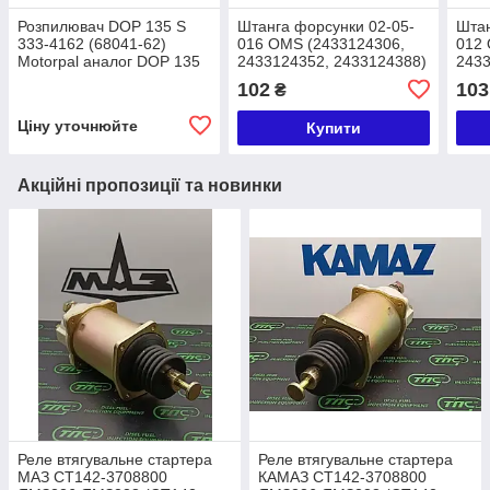
Розпилювач DOP 135 S
Штанга форсунки 02-05-
Штан
333-4162 (68041-62)
016 OMS (2433124306,
012
Motorpal аналог DOP 135
2433124352, 2433124388)
2433
S 333-4162, 6А1-20с2-16
243
102
103
₴
(16) , 33.1112110-260
Ціну уточнюйте
Купити
Акційні пропозиції та новинки
Реле втягувальне стартера
Реле втягувальне стартера
МАЗ СТ142-3708800
КАМАЗ СТ142-3708800