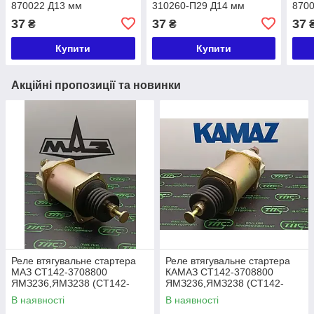
870022 Д13 мм
310260-П29 Д14 мм
870
(М13х33,6)
(М14х1,5х35)
(М6х
37
37
37
₴
₴
(240
238
Купити
Купити
Акційні пропозиції та новинки
Реле втягувальне стартера
Реле втягувальне стартера
МАЗ СТ142-3708800
КАМАЗ СТ142-3708800
ЯМЗ236,ЯМЗ238 (СТ142-
ЯМЗ236,ЯМЗ238 (СТ142-
3708800 КАМАЗ)
3708800 МАЗ)
В наявності
В наявності