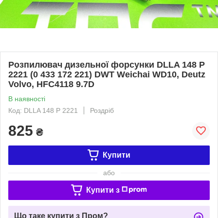
Розпилювач дизельної форсунки DLLA 148 P
2221 (0 433 172 221) DWT Weichai WD10, Deutz
Volvo, HFC4118 9.7D
В наявності
Код: DLLA 148 P 2221
Роздріб
825
₴
Купити
або
Купити з
Що таке купити з Пром?