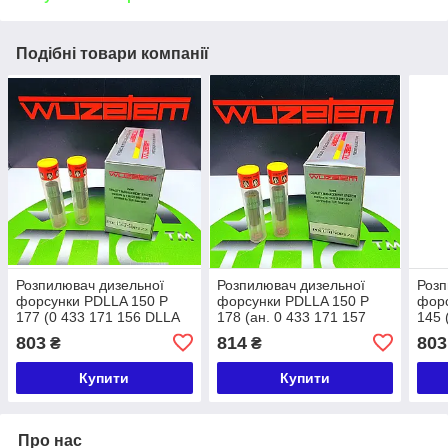
Подібні товари компанії
Розпилювач дизельної
Розпилювач дизельної
Розп
форсунки PDLLA 150 P
форсунки PDLLA 150 P
форс
177 (0 433 171 156 DLLA
178 (ан. 0 433 171 157
145 
150 P 177 BOSCH)
DLLA 150 P 178 BOSCH)
DLLA
803
814
803
₴
₴
Wuzetem VOLVO груз. 9,6
Wuzetem VOLVO 9, 6(6ц.);
Wuz
(6цил.)
VALMET 3, 3 (3ц.)
VOL
Купити
Купити
Про нас