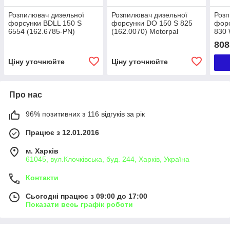
Розпилювач дизельної
Розпилювач дизельної
Розп
форсунки BDLL 150 S
форсунки DO 150 S 825
форс
6554 (162.6785-PN)
(162.0070) Motorpal
830 
Motorpal Perkins AD4.203
SAM
808
AD3.152
Ціну уточнюйте
Ціну уточнюйте
Про нас
96% позитивних з 116 відгуків за рік
Працює з 12.01.2016
м. Харків
61045, вул.Клочківська, буд. 244, Харків, Україна
Контакти
Сьогодні працює з 09:00 до 17:00
Показати весь графік роботи