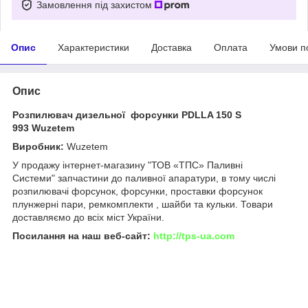
Замовлення під захистом
Опис
Характеристики
Доставка
Оплата
Умови п
Опис
Розпилювач дизельної форсунки PDLLA 150 S
993 Wuzetem
Виробник:
Wuzetem
У продажу інтернет-магазину "ТОВ «ТПС» Паливні
Системи" запчастини до паливної апаратури, в тому числі
розпилювачі форсунок, форсунки, проставки форсунок
плунжерні пари, ремкомплекти , шайби та кульки. Товари
доставляємо до всіх міст України.
Посилання на наш веб-сайт:
http://tps-ua.com