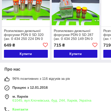
Розпилювач дизельної
Розпилювач дизельної
Розп
форсунки PDN 0 SD 320
форсунки PDN 0 SD 287
форс
(ан. 0 434 250 224 DN 0
(ан. 0 434 250 149 DN 0
(ан.
SD 320 BOSCH) Wuzetem
SD 287 BOSCH) Wuzetem
SD 
649
715
719
₴
₴
FORD FIESTA
PEUGEOT / CITROËN
PEU
Купити
Купити
Про нас
96% позитивних з 116 відгуків за рік
Працює з 12.01.2016
м. Харків
61045, вул.Клочківська, буд. 244, Харків, Україна
Контакти