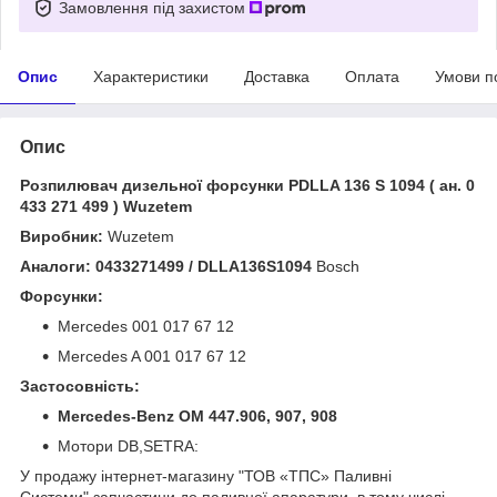
Замовлення під захистом
Опис
Характеристики
Доставка
Оплата
Умови п
Опис
Розпилювач дизельної форсунки PDLLA 136 S 1094 ( ан. 0
433 271 499 ) Wuzetem
Виробник:
Wuzetem
Аналоги:
0433271499 / DLLA136S1094
Bosch
Форсунки:
Mercedes 001 017 67 12
Mercedes A 001 017 67 12
Застосовність:
Mercedes-Benz OM 447.906, 907, 908
Мотори DB,SETRA:
У продажу інтернет-магазину "ТОВ «ТПС» Паливні
Системи" запчастини до паливної апаратури, в тому числі