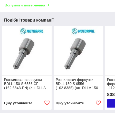
Всі умови повернення
Подібні товари компанії
Розпилювач форсунки
Розпилювач форсунки
Розп
BDLL 150 S 6556 CF
BDLL 150 S 6556
форс
(162.6843-PN) (ан. DLLA
(162.8385) (ан. DLLA 150
1112
150 S 13 R, 0 433 271 494)
S 13 R, 0 433 271 494)
DLLA
808
Motorpal навантажувач
Motorpal CASE, MASSEY,
Wuz
Балканкар
JCB
Ціну уточнюйте
Ціну уточнюйте