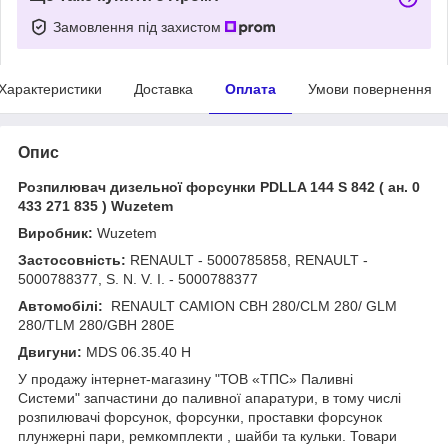
Замовлення під захистом
Характеристики
Доставка
Оплата
Умови повернення
Опис
Розпилювач дизельної форсунки PDLLA 144 S 842 ( ан. 0
433 271 835 ) Wuzetem
Виробник:
Wuzetem
Застосовність:
RENAULT - 5000785858, RENAULT -
5000788377, S. N. V. I. - 5000788377
Автомобілі:
RENAULT CAMION CBH 280/CLM 280/ GLM
280/TLM 280/GBH 280E
Двигуни:
MDS 06.35.40 H
У продажу інтернет-магазину "ТОВ «ТПС» Паливні
Системи" запчастини до паливної апаратури, в тому числі
розпилювачі форсунок, форсунки, проставки форсунок
плунжерні пари, ремкомплекти , шайби та кульки. Товари