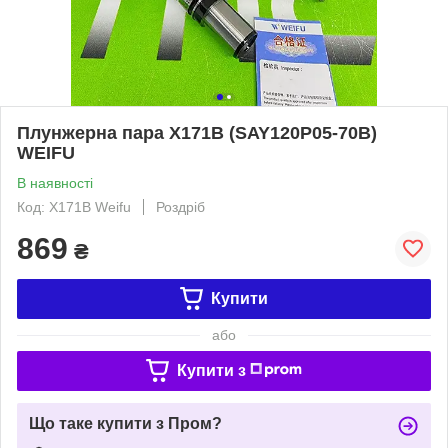
Плунжерна пара X171B (SAY120P05-70B)
WEIFU
В наявності
Код: X171B Weifu
Роздріб
869
₴
Купити
або
Купити з
Що таке купити з Пром?