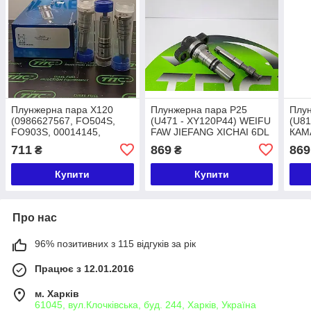
Плунжерна пара X120
Плунжерна пара P25
Плу
(0986627567, FO504S,
(U471 - XY120P44) WEIFU
(U81
FO903S, 00014145,
FAW JIEFANG XICHAI 6DL
КАМ
FO990) WEIFU Hyundai
711
869
869
₴
₴
ISUZU Kia MITSUBISHI
Mazda New Holland
Купити
Купити
Subaru
Про нас
96% позитивних з 115 відгуків за рік
Працює з 12.01.2016
м. Харків
61045, вул.Клочківська, буд. 244, Харків, Україна