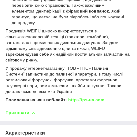
перевірити їхню справжність. Також важливим
елементом ідентифікації є
фірмовий ковпачок
, який
гарантує, що деталі не були підроблені або пошкоджені
до продажу.
Продукція WEIFU широко використовується в
сільськогосподарській техніці (трактори, комбайни),
вантажівках і промислових дизельних двигунах. Завдяки
відмінному співвідношенню ціни та якості, WEIFU
зарекомендував себе як надійний постачальник запчастин на
світовому ринку.
У продажу інтернет-магазину "ТОВ «ТПС» Паливні
Системи" запчастини до паливної апаратури, в тому числі
розпилювачі форсунок, форсунки, проставки форсунок
плунжерні пари, ремкомплекти , шайби та кульки. Товари
доставляємо до всіх міст України.
Посилання на наш веб-сайт:
http://tps-ua.com
Приховати
Характеристики