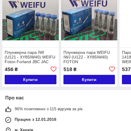
Плунжерна пара IWI
Плунжерна пара WEIFU
Пар
(U121 - XY85IW40) WEIFU
IWJ (U122 - XY85IW40)
1418
Foton Forland JBC JAC
FOTON
WEI
JMC Isuzu FAW
SAV
456
518
537
₴
₴
Купити
Купити
Про нас
96% позитивних з 115 відгуків за рік
Працює з 12.01.2016
м. Харків