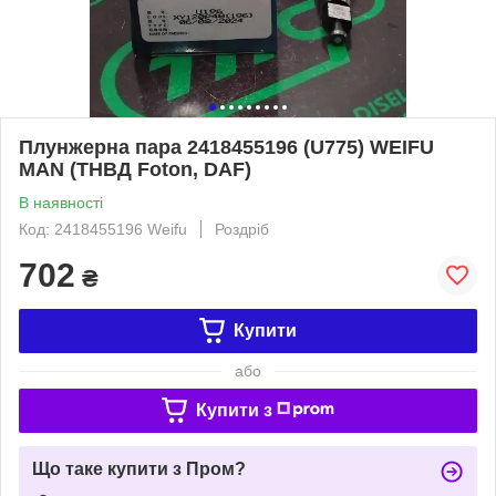
Плунжерна пара 2418455196 (U775) WEIFU
MAN (ТНВД Foton, DAF)
В наявності
Код: 2418455196 Weifu
Роздріб
702
₴
Купити
або
Купити з
Що таке купити з Пром?