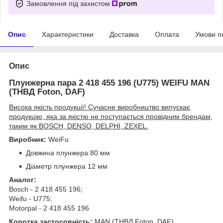
Замовлення під захистом
Опис
Характеристики
Доставка
Оплата
Умови п
Опис
Плунжерна пара 2 418 455 196 (U775) WEIFU MAN
(ТНВД Foton, DAF)
Висока якість продукції! Сучасне виробництво випускає
продукцію, яка за якістю не поступається провідним брендам,
таким як BOSCH, DENSO, DELPHI, ZEXEL.
Виробник:
WeiFu
Довжина плунжера 80 мм
Діаметр плунжера 12 мм
Аналог:
Bosch - 2 418 455 196;
Weifu - U775;
Motorpal - 2 418 455 196
Коротка застосовність:
MAN (ТНВД Foton, DAF)