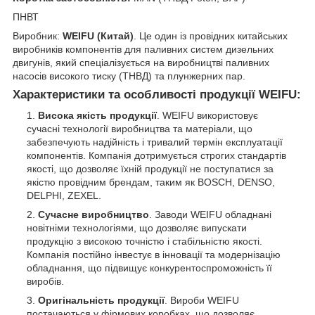
ПНВТ
Виробник:
WEIFU (Китай)
. Це один із провідних китайських
виробників компонентів для паливних систем дизельних
двигунів, який спеціалізується на виробництві паливних
насосів високого тиску (ТНВД) та плунжерних пар.
Характеристики та особливості продукції WEIFU:
Висока якість продукції
. WEIFU використовує
сучасні технології виробництва та матеріали, що
забезпечують надійність і тривалий термін експлуатації
компонентів. Компанія дотримується строгих стандартів
якості, що дозволяє їхній продукції не поступатися за
якістю провідним брендам, таким як BOSCH, DENSO,
DELPHI, ZEXEL.
Сучасне виробництво
. Заводи WEIFU обладнані
новітніми технологіями, що дозволяє випускати
продукцію з високою точністю і стабільністю якості.
Компанія постійно інвестує в інновації та модернізацію
обладнання, що підвищує конкурентоспроможність її
виробів.
Оригінальність продукції
. Вироби WEIFU
постачаються у фірмових коробках, що дозволяє