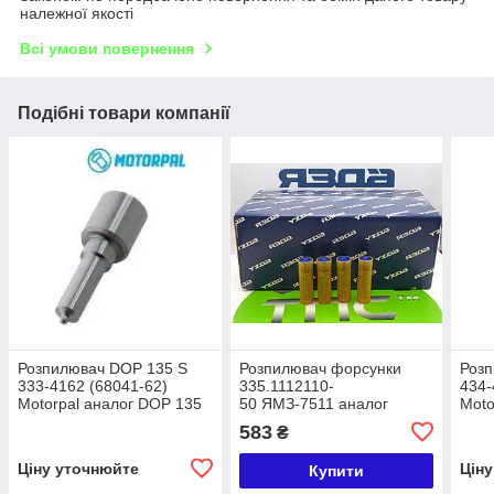
належної якості
Всі умови повернення
Подібні товари компанії
Розпилювач DOP 135 S
Розпилювач форсунки
Роз
333-4162 (68041-62)
335.1112110-
434-
Motorpal аналог DOP 135
50 ЯМЗ-7511 аналог
Moto
S 333-4162, 6А1-20с2-16
0511.1112110, 093400-
238 
583
₴
(16) , 33.1112110-260
0511
33.1
220,
Ціну уточнюйте
Цін
Купити