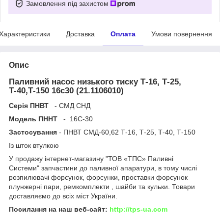
Замовлення під захистом
Характеристики
Доставка
Оплата
Умови повернення
Опис
Паливний насос низького тиску Т-16, Т-25,
Т-40,Т-150 16с30 (21.1106010)
Серія ПНВТ
- СМД СНД
Модель ПННТ
- 16С-30
Застосування
- ПНВТ СМД-60,62 Т-16, Т-25, Т-40, Т-150
Із шток втулкою
У продажу інтернет-магазину "ТОВ «ТПС» Паливні
Системи" запчастини до паливної апаратури, в тому числі
розпилювачі форсунок, форсунки, проставки форсунок
плунжерні пари, ремкомплекти , шайби та кульки. Товари
доставляємо до всіх міст України.
Посилання на наш веб-сайт:
http://tps-ua.com