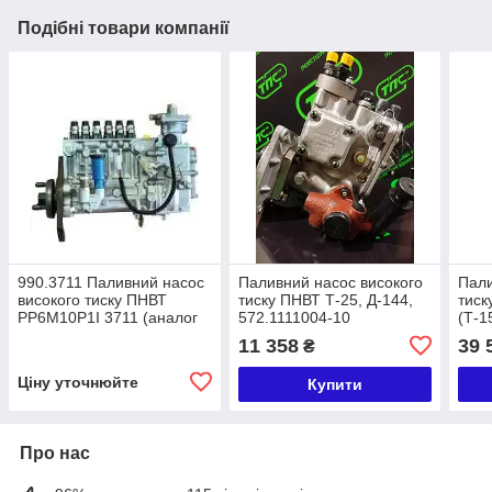
Подібні товари компанії
990.3711 Паливний насос
Паливний насос високого
Пали
високого тиску ПНВТ
тиску ПНВТ Т-25, Д-144,
тиск
PP6M10P1I 3711 (аналог
572.1111004-10
(Т-1
363.1111005-40.02Т)
односекційний (пучковий)
80.1
11 358
39 
₴
Motorpal Моторпал
під "Рябчик" ЧТА
Д260.2S2
Ціну уточнюйте
Купити
Про нас