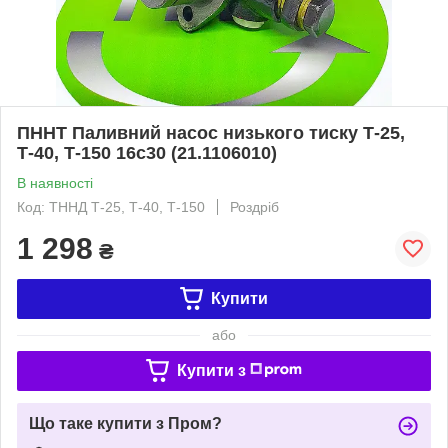
ПННТ Паливний насос низького тиску Т-25,
Т-40, Т-150 16с30 (21.1106010)
В наявності
Код: ТННД Т-25, Т-40, Т-150
Роздріб
1 298
₴
Купити
або
Купити з
Що таке купити з Пром?