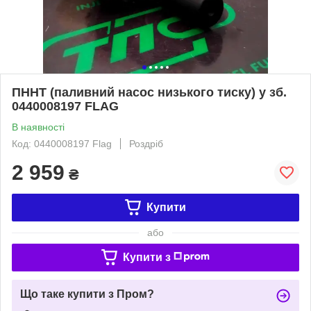
ПННТ (паливний насос низького тиску) у зб.
0440008197 FLAG
В наявності
Код: 0440008197 Flag
Роздріб
2 959
₴
Купити
або
Купити з
Що таке купити з Пром?