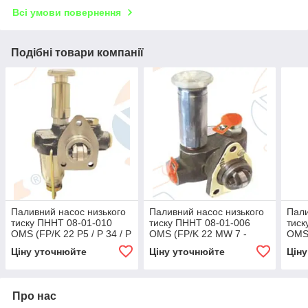
Всі умови повернення
Подібні товари компанії
Паливний насос низького
Паливний насос низького
Пали
тиску ПННТ 08-01-010
тиску ПННТ 08-01-006
тиск
OMS (FP/K 22 P5 / P 34 / P
OMS (FP/K 22 MW 7 -
OMS 
49 / ) (0440008003,
FP/K 22 MW 22)
M3/
Ціну уточнюйте
Ціну уточнюйте
Цін
0440008032, 0440008046,
(0440017999,
(044
0440008050)
0440017019, 0020911401)
0440
001 
Про нас