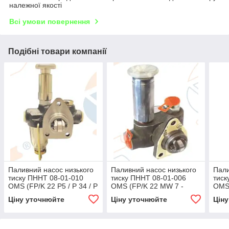
належної якості
Всі умови повернення
Подібні товари компанії
Паливний насос низького
Паливний насос низького
Пали
тиску ПННТ 08-01-010
тиску ПННТ 08-01-006
тиск
OMS (FP/K 22 P5 / P 34 / P
OMS (FP/K 22 MW 7 -
OMS 
49 / ) (0440008003,
FP/K 22 MW 22)
M3/
Ціну уточнюйте
Ціну уточнюйте
Цін
0440008032, 0440008046,
(0440017999,
(044
0440008050)
0440017019, 0020911401)
0440
001 