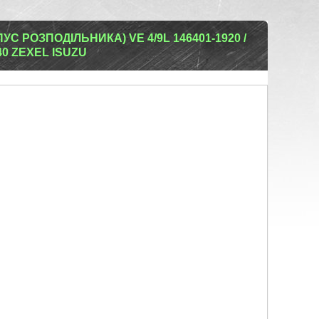
С РОЗПОДІЛЬНИКА) VE 4/9L 146401-1920 /
 040 ZEXEL ISUZU