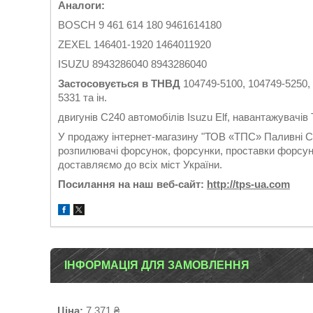
Аналоги:
BOSCH 9 461 614 180 9461614180
ZEXEL 146401-1920 1464011920
ISUZU 8943286040 8943286040
Застосовується в ТНВД
104749-5100, 104749-5250, 
5331 та ін.
двигунів C240 автомобілів Isuzu Elf, навантажувачі
У продажу інтернет-магазину "ТОВ «ТПС» Паливні Си
розпилювачі форсунок, форсунки, проставки форсуно
доставляємо до всіх міст України.
Посилання на наш веб-сайт:
http://tps-ua.com
ІНФОРМАЦІЯ ДЛЯ ЗАМОВЛЕННЯ
Ціна:
7 371 ₴