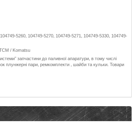
104749-5260, 104749-5270, 104749-5271, 104749-5330, 104749-
в ТСМ / Komatsu
стеми" запчастини до паливної апаратури, в тому числі
к плунжерні пари, ремкомплекти , шайби та кульки. Товари