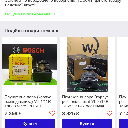
Законом не передбачено повернення та обмін даного товару
належної якості
Всі умови повернення
Подібні товари компанії
Плунжерна пара (корпус
Плунжерна пара (корпус
Плун
розподільника) VE 4/11R
розподільника) VE 4/12R
розп
1468334485 BOSCH
1468334647 Wx Diesel
146
IVECO MAGIRUS-DEUTZ
Ford/Agrale Deutz
PER
7 359
3 825
7 1
₴
₴
RENAULT
Купити
Купити