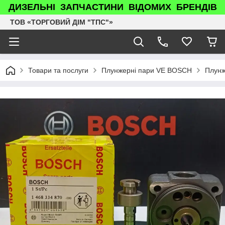
ДИЗЕЛЬНІ ЗАПЧАСТИНИ ВІДОМИХ БРЕНДІВ
ТОВ «ТОРГОВИЙ ДІМ "ТПС"»
Товари та послуги
Плунжерні пари VE BOSCH
Плунж