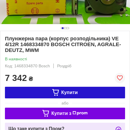
Плунжерна пара (корпус розподільника) VE
4/12R 1468334870 BOSCH CITROEN, AGRALE-
DEUTZ, MWM
В наявності
Код: 1468334870 Bosch
Роздріб
7 342
₴
Купити
або
Купити з
Що таке купити з Пром?