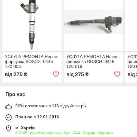
УСЛУГА РЕМОНТА Насос-
УСЛУГА РЕМОНТА Насос-
УСЛ
форсунка BOSCH: 0445
форсунка BOSCH: 0445
фор
120 003
120 019
120 
275
275
від
₴
від
₴
від
Про нас
96% позитивних з 116 відгуків за рік
Працює з 12.01.2016
м. Харків
61045, вул.Клочківська, буд. 244, Харків, Україна