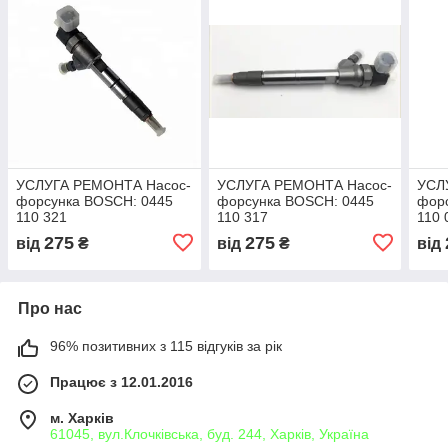
УСЛУГА РЕМОНТА Насос-
УСЛУГА РЕМОНТА Насос-
УСЛ
форсунка BOSCH: 0445
форсунка BOSCH: 0445
фор
110 321
110 317
110 
275
275
від
₴
від
₴
від
Про нас
96% позитивних з 115 відгуків за рік
Працює з 12.01.2016
м. Харків
61045, вул.Клочківська, буд. 244, Харків, Україна