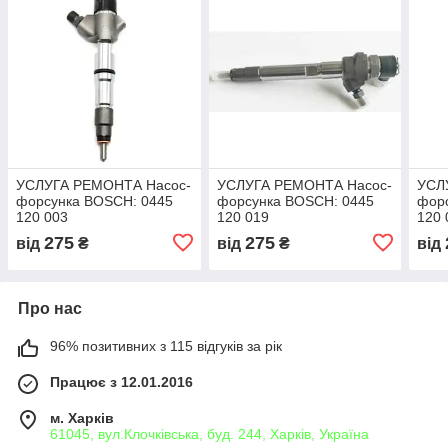
УСЛУГА РЕМОНТА Насос-
УСЛУГА РЕМОНТА Насос-
УСЛ
форсунка BOSCH: 0445
форсунка BOSCH: 0445
фор
120 003
120 019
120 
275
275
від
₴
від
₴
від
Про нас
96% позитивних з 115 відгуків за рік
Працює з 12.01.2016
м. Харків
61045, вул.Клочківська, буд. 244, Харків, Україна