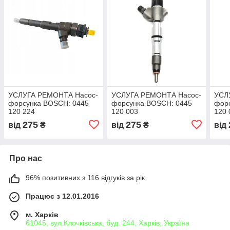
УСЛУГА РЕМОНТА Насос-
УСЛУГА РЕМОНТА Насос-
УСЛ
форсунка BOSCH: 0445
форсунка BOSCH: 0445
фор
120 224
120 003
120 
275
275
від
₴
від
₴
від
Про нас
96% позитивних з 116 відгуків за рік
Працює з 12.01.2016
м. Харків
61045, вул.Клочківська, буд. 244, Харків, Україна