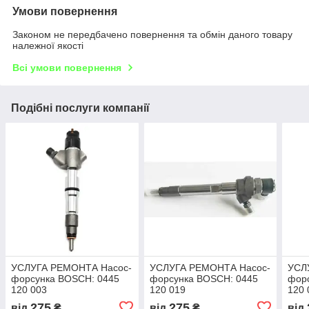
Умови повернення
Законом не передбачено повернення та обмін даного товару
належної якості
Всі умови повернення
Подібні послуги компанії
УСЛУГА РЕМОНТА Насос-
УСЛУГА РЕМОНТА Насос-
УСЛ
форсунка BOSCH: 0445
форсунка BOSCH: 0445
фор
120 003
120 019
120 
275
275
від
₴
від
₴
від