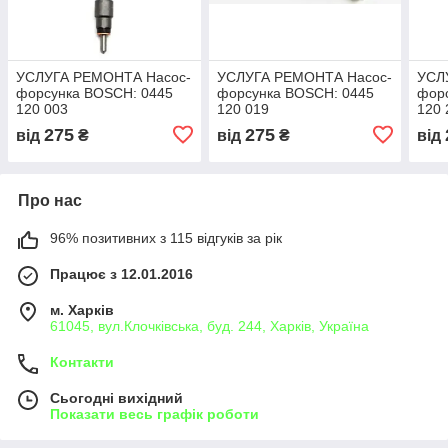
УСЛУГА РЕМОНТА Насос-
УСЛУГА РЕМОНТА Насос-
УСЛ
форсунка BOSCH: 0445
форсунка BOSCH: 0445
фор
120 003
120 019
120 
275
275
від
₴
від
₴
від
Про нас
96% позитивних з 115 відгуків за рік
Працює з 12.01.2016
м. Харків
61045, вул.Клочківська, буд. 244, Харків, Україна
Контакти
Сьогодні вихідний
Показати весь графік роботи