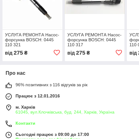
УСЛУГА РЕМОНТА Насос-
УСЛУГА РЕМОНТА Насос-
УСЛ
форсунка BOSCH: 0445
форсунка BOSCH: 0445
фор
110 321
110 317
110 
275
275
від
₴
від
₴
від
Про нас
96% позитивних з 116 відгуків за рік
Працює з 12.01.2016
м. Харків
61045, вул.Клочківська, буд. 244, Харків, Україна
Контакти
Сьогодні працює з 09:00 до 17:00