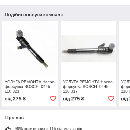
Подібні послуги компанії
УСЛУГА РЕМОНТА Насос-
УСЛУГА РЕМОНТА Насос-
УСЛ
форсунка BOSCH: 0445
форсунка BOSCH: 0445
фор
110 321
110 317
110 
275
275
від
₴
від
₴
від
Про нас
96% позитивних з 115 відгуків за рік