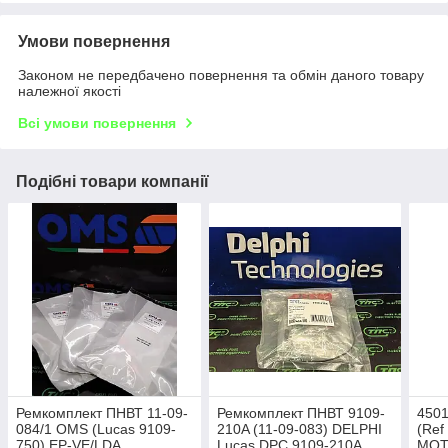
Умови повернення
Законом не передбачено повернення та обмін даного товару
належної якості
Всі умови повернення
Подібні товари компанії
Ремкомплект ПНВТ 11-09-
Ремкомплект ПНВТ 9109-
4501
084/1 OMS (Lucas 9109-
210A (11-09-083) DELPHI
(Ref
750) EP-VE/LDA
Lucas DPC 9109-210A
MOT