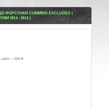
ДО ФОРСУНКИ CUMMINS EXCLUDES (
'ЄМИ M14 - M14 )
 сайті — 500 ₴