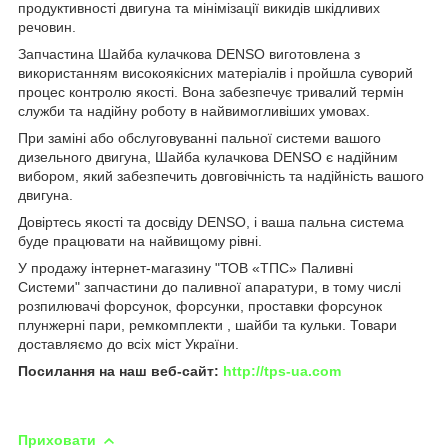
продуктивності двигуна та мінімізації викидів шкідливих
речовин.
Запчастина Шайба кулачкова DENSO виготовлена з
використанням високоякісних матеріалів і пройшла суворий
процес контролю якості. Вона забезпечує тривалий термін
служби та надійну роботу в найвимогливіших умовах.
При заміні або обслуговуванні пальної системи вашого
дизельного двигуна, Шайба кулачкова DENSO є надійним
вибором, який забезпечить довговічність та надійність вашого
двигуна.
Довіртесь якості та досвіду DENSO, і ваша пальна система
буде працювати на найвищому рівні.
У продажу інтернет-магазину "ТОВ «ТПС» Паливні
Системи" запчастини до паливної апаратури, в тому числі
розпилювачі форсунок, форсунки, проставки форсунок
плунжерні пари, ремкомплекти , шайби та кульки. Товари
доставляємо до всіх міст України.
Посилання на наш веб-сайт:
http://tps-ua.com
Приховати