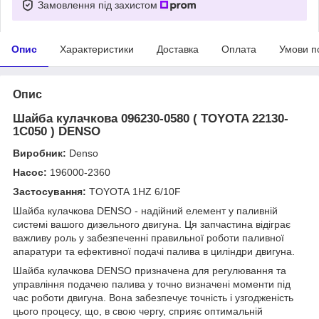
Замовлення під захистом
Опис
Характеристики
Доставка
Оплата
Умови п
Опис
Шайба кулачкова 096230-0580 ( TOYOTA 22130-
1C050 ) DENSO
Виробник:
Denso
Насос:
196000-2360
Застосування:
TOYOTA 1HZ 6/10F
Шайба кулачкова DENSO - надійний елемент у паливній
системі вашого дизельного двигуна. Ця запчастина відіграє
важливу роль у забезпеченні правильної роботи паливної
апаратури та ефективної подачі палива в циліндри двигуна.
Шайба кулачкова DENSO призначена для регулювання та
управління подачею палива у точно визначені моменти під
час роботи двигуна. Вона забезпечує точність і узгодженість
цього процесу, що, в свою чергу, сприяє оптимальній