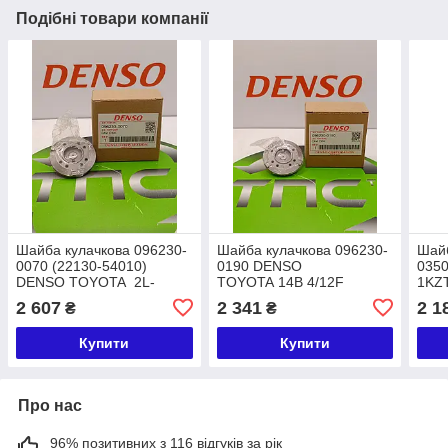
Подібні товари компанії
Шайба кулачкова 096230-
Шайба кулачкова 096230-
Шайб
0070 (22130-54010)
0190 DENSO
035
DENSO TOYOTA 2L-
TOYOTA 14B 4/12F
1KZT
T 4/9R
2 607
2 341
2 1
₴
₴
Купити
Купити
Про нас
96% позитивних з 116 відгуків за рік