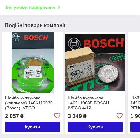
Всі умови повернення
Подібні товари компанії
Шайба кулачкова
Шайба кулачкова
Шайб
(хвильова) 1466110030
1466110685 BOSCH
146
(Bosch) IVECO
IVECO 4/12L
PEU
8140.61 4/9F
2 057
3 349
1 9
₴
₴
Купити
Купити