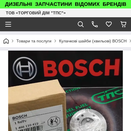
ДИЗЕЛЬНІ ЗАПЧАСТИНИ ВІДОМИХ БРЕНДІВ
ТОВ «ТОРГОВИЙ ДІМ "ТПС"»
Товари та послуги
Кулачкові шайби (хвильові) BOSCH