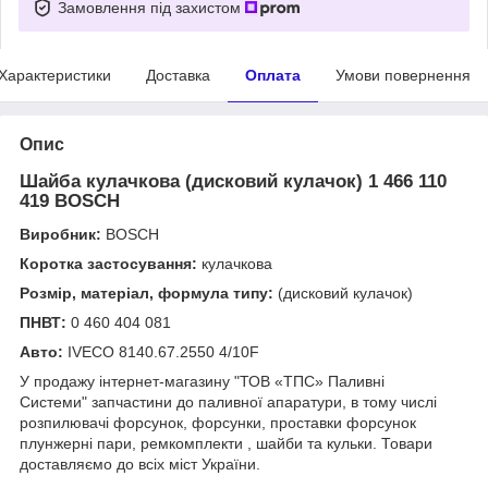
Замовлення під захистом
Характеристики
Доставка
Оплата
Умови повернення
Опис
Шайба кулачкова (дисковий кулачок) 1 466 110
419 BOSCH
Виробник:
BOSCH
Коротка застосування:
кулачкова
Розмір, матеріал, формула типу:
(дисковий кулачок)
ПНВТ:
0 460 404 081
Авто:
IVECO 8140.67.2550 4/10F
У продажу інтернет-магазину "ТОВ «ТПС» Паливні
Системи" запчастини до паливної апаратури, в тому числі
розпилювачі форсунок, форсунки, проставки форсунок
плунжерні пари, ремкомплекти , шайби та кульки. Товари
доставляємо до всіх міст України.