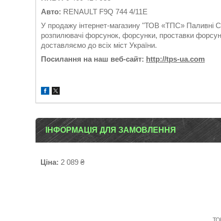
Авто:
RENAULT F9Q 744 4/11E
У продажу інтернет-магазину "ТОВ «ТПС» Паливні Си
розпилювачі форсунок, форсунки, проставки форсуно
доставляємо до всіх міст України.
Посилання на наш веб-сайт:
http://tps-ua.com
ІНФОРМАЦІЯ ДЛЯ ЗАМОВЛЕННЯ
Ціна:
2 089 ₴