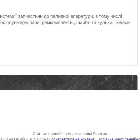
стеми" запчастини до паливної апаратури, в тому числі
к плунжерні пари, ремкомплекти , шайби та кульки. Товари
Сайт створений на маркетплейсі
Prom.ua
ТОВ «ТОРГОВИЙ ДІМ "ТПС"» |
Поскаржитися на контент
|
Політика конфіденційно