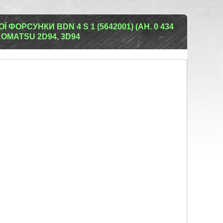
ОРСУНКИ BDN 4 S 1 (5642001) (АН. 0 434
KOMATSU 2D94, 3D94