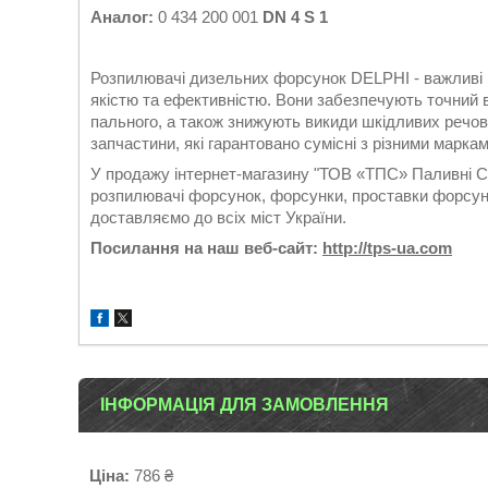
Аналог:
0 434 200 001
DN 4 S 1
Розпилювачі дизельних форсунок DELPHI - важливі 
якістю та ефективністю. Вони забезпечують точний 
пального, а також знижують викиди шкідливих речов
запчастини, які гарантовано сумісні з різними марка
У продажу інтернет-магазину "ТОВ «ТПС» Паливні Си
розпилювачі форсунок, форсунки, проставки форсуно
доставляємо до всіх міст України.
Посилання на наш веб-сайт:
http://tps-ua.com
ІНФОРМАЦІЯ ДЛЯ ЗАМОВЛЕННЯ
Ціна:
786 ₴