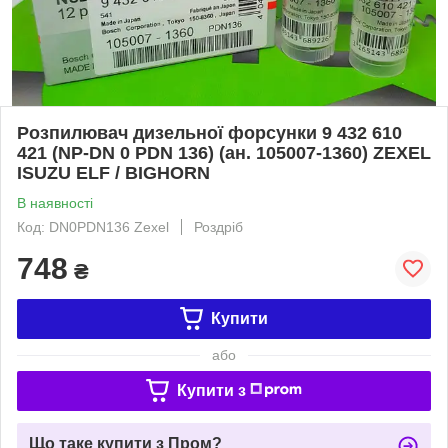
Розпилювач дизельної форсунки 9 432 610
421 (NP-DN 0 PDN 136) (ан. 105007-1360) ZEXEL
ISUZU ELF / BIGHORN
В наявності
Код: DN0PDN136 Zexel
Роздріб
748
₴
Купити
або
Купити з
Що таке купити з Пром?