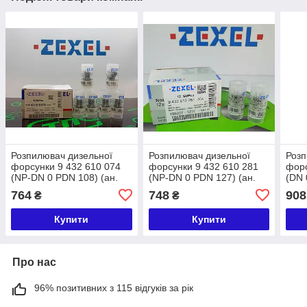
Розпилювач дизельної
Розпилювач дизельної
Розп
форсунки 9 432 610 074
форсунки 9 432 610 281
форс
(NP-DN 0 PDN 108) (ан.
(NP-DN 0 PDN 127) (ан.
(DN 
105007-1080) ZEXEL
105007-1270) ZEXEL
1050
764
748
908
₴
₴
CHEVROLET, OPEL,
ISUZU/OPEL
ISU
VAUXHALL
PickUp/Campo/Monterey
Купити
Купити
3.197
Про нас
96% позитивних з 115 відгуків за рік