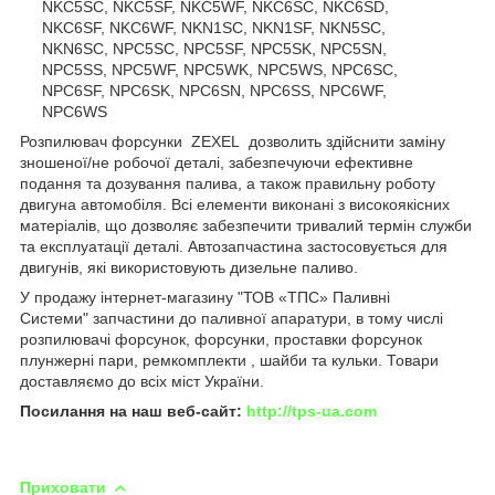
NKC5SC, NKC5SF, NKC5WF, NKC6SC, NKC6SD,
NKC6SF, NKC6WF, NKN1SC, NKN1SF, NKN5SC,
NKN6SC, NPC5SC, NPC5SF, NPC5SK, NPC5SN,
NPC5SS, NPC5WF, NPC5WK, NPC5WS, NPC6SC,
NPC6SF, NPC6SK, NPC6SN, NPC6SS, NPC6WF,
NPC6WS
Розпилювач форсунки ZEXEL дозволить здійснити заміну
зношеної/не робочої деталі, забезпечуючи ефективне
подання та дозування палива, а також правильну роботу
двигуна автомобіля. Всі елементи виконані з високоякісних
матеріалів, що дозволяє забезпечити тривалий термін служби
та експлуатації деталі. Автозапчастина застосовується для
двигунів, які використовують дизельне паливо.
У продажу інтернет-магазину "ТОВ «ТПС» Паливні
Системи" запчастини до паливної апаратури, в тому числі
розпилювачі форсунок, форсунки, проставки форсунок
плунжерні пари, ремкомплекти , шайби та кульки. Товари
доставляємо до всіх міст України.
Посилання на наш веб-сайт:
http://tps-ua.com
Приховати