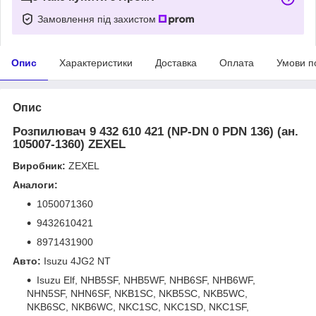
Замовлення під захистом
Опис
Характеристики
Доставка
Оплата
Умови п
Опис
Розпилювач 9 432 610 421 (NP-DN 0 PDN 136) (ан.
105007-1360) ZEXEL
Виробник:
ZEXEL
Аналоги:
1050071360
9432610421
8971431900
Авто:
Isuzu 4JG2 NT
Isuzu Elf, NHB5SF, NHB5WF, NHB6SF, NHB6WF,
NHN5SF, NHN6SF, NKB1SC, NKB5SC, NKB5WC,
NKB6SC, NKB6WC, NKC1SC, NKC1SD, NKC1SF,