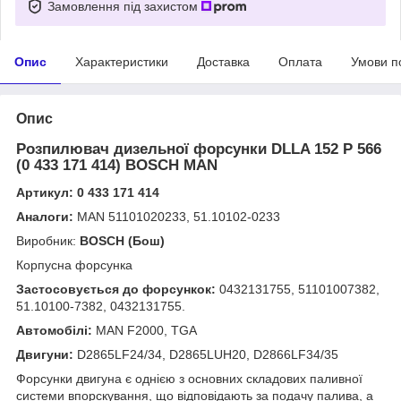
Замовлення під захистом
Опис
Характеристики
Доставка
Оплата
Умови п
Опис
Розпилювач дизельної форсунки DLLA 152 P 566
(0 433 171 414) BOSCH MAN
Артикул: 0 433 171 414
Аналоги:
MAN 51101020233, 51.10102-0233
Виробник:
BOSCH (Бош)
Корпусна форсунка
Застосовується до форсункок:
0432131755, 51101007382,
51.10100-7382, 0432131755.
Автомобілі:
MAN F2000, TGA
Двигуни:
D2865LF24/34, D2865LUH20, D2866LF34/35
Форсунки двигуна є однією з основних складових паливної
системи впорскування, що відповідають за подачу палива, а