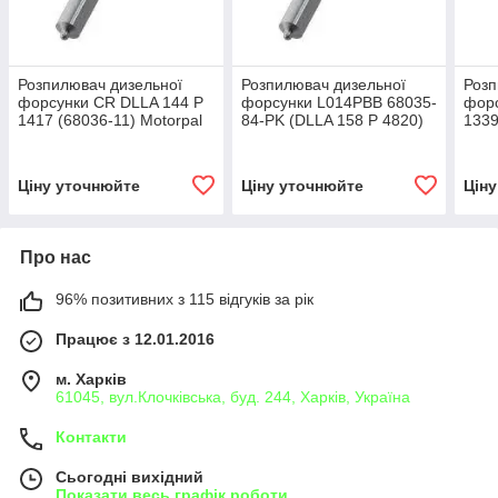
Розпилювач дизельної
Розпилювач дизельної
Розп
форсунки CR DLLA 144 P
форсунки L014PBB 68035-
форс
1417 (68036-11) Motorpal
84-PK (DLLA 158 P 4820)
1339
MAN TGA
Motorpal VOLVO FH-12
Moto
Ціну уточнюйте
Ціну уточнюйте
Цін
Про нас
96% позитивних з 115 відгуків за рік
Працює з 12.01.2016
м. Харків
61045, вул.Клочківська, буд. 244, Харків, Україна
Контакти
Сьогодні вихідний
Показати весь графік роботи