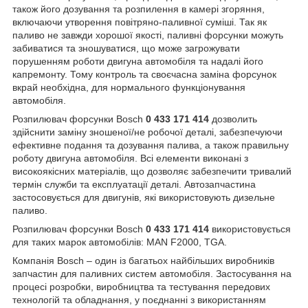
також його дозування та розпилення в камері згоряння,
включаючи утворення повітряно-паливної суміші. Так як
паливо не завжди хорошої якості, паливні форсунки можуть
забиватися та зношуватися, що може загрожувати
порушенням роботи двигуна автомобіля та надалі його
капремонту. Тому контроль та своєчасна заміна форсунок
вкрай необхідна, для нормального функціонування
автомобіля.
Розпилювач форсунки Bosch
0 433 171 414
дозволить
здійснити заміну зношеної/не робочої деталі, забезпечуючи
ефективне подання та дозування палива, а також правильну
роботу двигуна автомобіля. Всі елементи виконані з
високоякісних матеріалів, що дозволяє забезпечити тривалий
термін служби та експлуатації деталі. Автозапчастина
застосовується для двигунів, які використовують дизельне
паливо.
Розпилювач форсунки Bosch
0 433 171 414
використовується
для таких марок автомобілів: MAN F2000, TGA.
Компанія Bosch – один із багатьох найбільших виробників
запчастин для паливних систем автомобіля. Застосування на
процесі розробки, виробництва та тестування передових
технологій та обладнання, у поєднанні з використанням