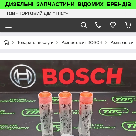
ДИЗЕЛЬНІ ЗАПЧАСТИНИ ВІДОМИХ БРЕНДІВ
ТОВ «ТОРГОВИЙ ДІМ "ТПС"»
Товари та послуги
Розпилювачі BOSCH
Розпилювач P