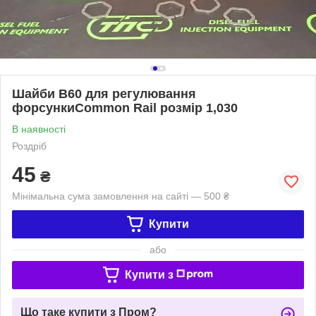
Шайби B60 для регулювання
форсункиCommon Rail розмір 1,030
В наявності
Роздріб
45
₴
Мінімальна сума замовлення на сайті — 500 ₴
Купити
або
Купити з
Що таке купити з Пром?