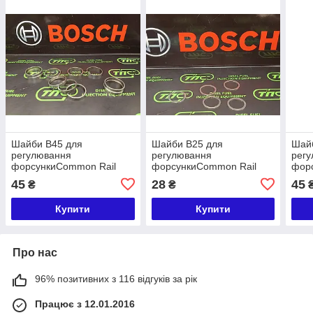
Шайби B45 для
Шайби B25 для
Шай
регулювання
регулювання
рег
форсункиCommon Rail
форсункиCommon Rail
фор
розмір 4,030
розмір 1,030
розм
45
28
45
₴
₴
Купити
Купити
Про нас
96% позитивних з 116 відгуків за рік
Працює з 12.01.2016