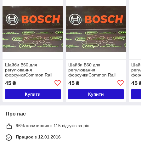
Шайби B60 для
Шайби B60 для
Шай
регулювання
регулювання
рег
форсункиCommon Rail
форсункиCommon Rail
фор
розмір 0,950
розмір 0,940
розм
45
45
45
₴
₴
Купити
Купити
Про нас
96% позитивних з 115 відгуків за рік
Працює з 12.01.2016