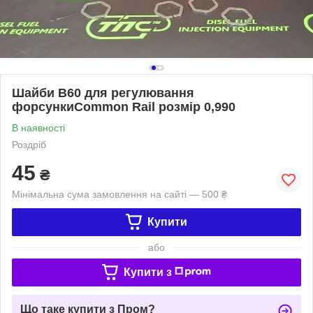
Шайби B60 для регулювання
форсункиCommon Rail розмір 0,990
В наявності
Роздріб
45
₴
Мінімальна сума замовлення на сайті — 500 ₴
Купити
або
Купити з
Що таке купити з Пром?