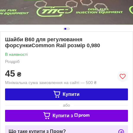
Шайби B60 для регулювання
форсункиCommon Rail розмір 0,980
В наявності
Роздріб
45
₴
Мінімальна сума замовлення на сайті — 500 ₴
Купити
або
Купити з
Що таке купити з Пром?