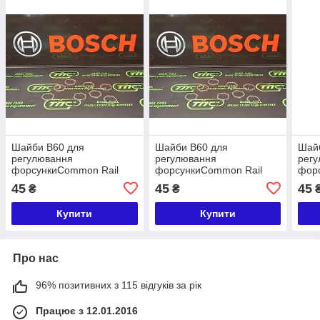
Шайби B60 для
Шайби B60 для
Шай
регулювання
регулювання
рег
форсункиCommon Rail
форсункиCommon Rail
фор
розмір 0,950
розмір 0,940
розм
45
45
45
₴
₴
Купити
Купити
Про нас
96% позитивних з 115 відгуків за рік
Працює з 12.01.2016