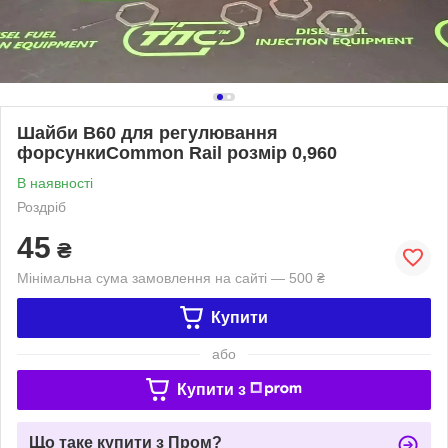
Шайби B60 для регулювання
форсункиCommon Rail розмір 0,960
В наявності
Роздріб
45
₴
Мінімальна сума замовлення на сайті — 500 ₴
Купити
або
Купити з
Що таке купити з Пром?