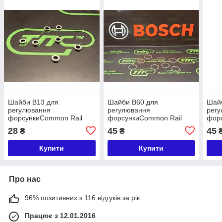
Шайби B13 для
Шайби B60 для
Шай
регулювання
регулювання
рег
форсункиCommon Rail
форсункиCommon Rail
фор
розмір 1,960
розмір 0,950
розм
28
45
45
₴
₴
Купити
Купити
Про нас
96% позитивних з 116 відгуків за рік
Працює з 12.01.2016