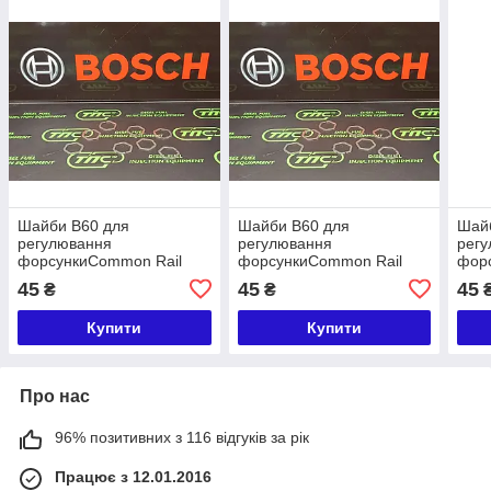
Шайби B60 для
Шайби B60 для
Шай
регулювання
регулювання
рег
форсункиCommon Rail
форсункиCommon Rail
фор
розмір 0,950
розмір 0,940
розм
45
45
45
₴
₴
Купити
Купити
Про нас
96% позитивних з 116 відгуків за рік
Працює з 12.01.2016