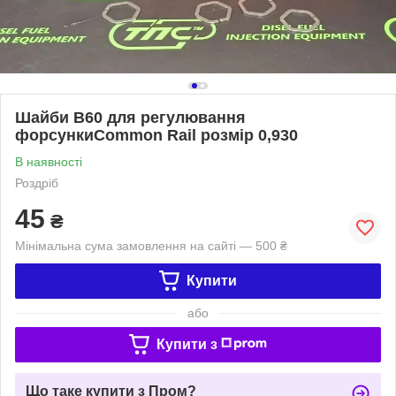
Шайби B60 для регулювання
форсункиCommon Rail розмір 0,930
В наявності
Роздріб
45
₴
Мінімальна сума замовлення на сайті — 500 ₴
Купити
або
Купити з
Що таке купити з Пром?