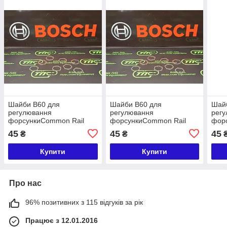
Шайби B60 для
Шайби B60 для
Шай
регулювання
регулювання
рег
форсункиCommon Rail
форсункиCommon Rail
фор
розмір 0,950
розмір 0,940
розм
45
45
45
₴
₴
Купити
Купити
Про нас
96% позитивних з 115 відгуків за рік
Працює з 12.01.2016