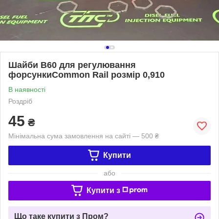
Шайби B60 для регулювання
форсункиCommon Rail розмір 0,910
В наявності
Роздріб
45
₴
Мінімальна сума замовлення на сайті — 500 ₴
Купити
або
Купити з
Що таке купити з Пром?