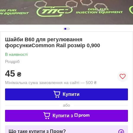
Шайби B60 для регулювання
форсункиCommon Rail розмір 0,900
В наявності
Роздріб
45
₴
Мінімальна сума замовлення на сайті — 500 ₴
Купити
або
Купити з
Що таке купити з Пром?