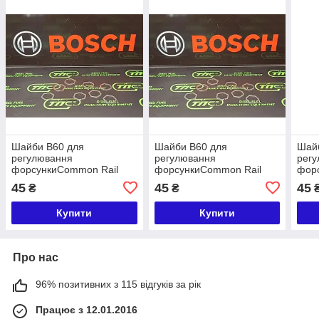
Шайби B60 для
Шайби B60 для
Шай
регулювання
регулювання
рег
форсункиCommon Rail
форсункиCommon Rail
фор
розмір 0,950
розмір 0,940
розм
45
45
45
₴
₴
Купити
Купити
Про нас
96% позитивних з 115 відгуків за рік
Працює з 12.01.2016