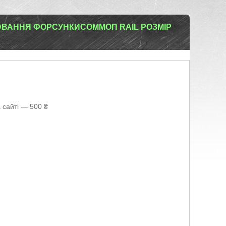
ЮВАННЯ ФОРСУНКИСОММОП RAIL РОЗМІР
 сайті — 500 ₴