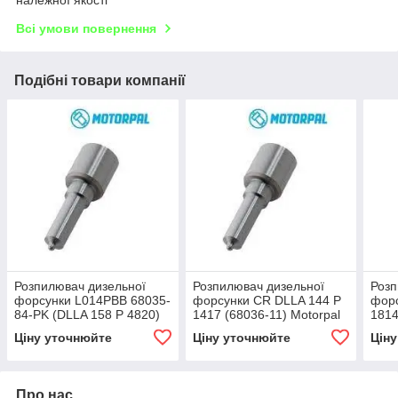
належної якості
Всі умови повернення
Подібні товари компанії
Розпилювач дизельної
Розпилювач дизельної
Розп
форсунки L014PBB 68035-
форсунки CR DLLA 144 P
форс
84-PK (DLLA 158 P 4820)
1417 (68036-11) Motorpal
1814
Motorpal VOLVO FH-12
MAN TGA
КамА
Ціну уточнюйте
Ціну уточнюйте
Цін
Про нас