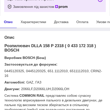
Замовлення під захистом
Опис
Характеристики
Доставка
Оплата
Умови п
Опис
Розпилювач DLLA 158 P 2318 ( 0 433 172 318 )
BOSCH
Виробник BOSCH (Бош)
Застосовується до форсунок:
0445120325, 0445120325, 651.1112010, 6511112010, CRIN2-
16
Автомобілі:
GAZ, ГАЗ
Двигуни:
2066LF,D2066LUH,D2066LOH
Система
COMMON RAIL
представляє собою сучасну
технологію вприскування пального в дизельних двигунах, де
пальне під високим тиском зберігається в спільному
трубопроводі (рейці) для подальшого постачання до