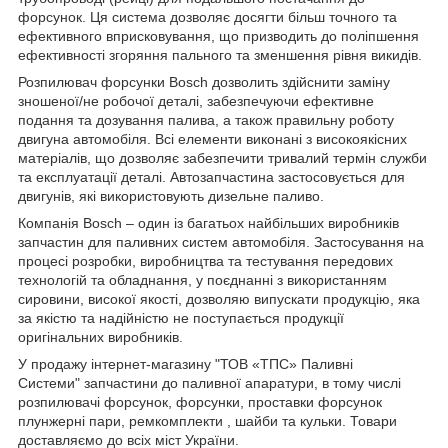
форсунок. Ця система дозволяє досягти більш точного та
ефективного вприсковування, що призводить до поліпшення
ефективності згоряння пального та зменшення рівня викидів.
Розпилювач форсунки Bosch дозволить здійснити заміну
зношеної/не робочої деталі, забезпечуючи ефективне
подання та дозування палива, а також правильну роботу
двигуна автомобіля. Всі елементи виконані з високоякісних
матеріалів, що дозволяє забезпечити тривалий термін служби
та експлуатації деталі. Автозапчастина застосовується для
двигунів, які використовують дизельне паливо.
Компанія Bosch – один із багатьох найбільших виробників
запчастин для паливних систем автомобіля. Застосування на
процесі розробки, виробництва та тестування передових
технологій та обладнання, у поєднанні з використанням
сировини, високої якості, дозволяю випускати продукцію, яка
за якістю та надійністю не поступається продукції
оригінальних виробників.
У продажу інтернет-магазину "ТОВ «ТПС» Паливні
Системи" запчастини до паливної апаратури, в тому числі
розпилювачі форсунок, форсунки, проставки форсунок
плунжерні пари, ремкомплекти , шайби та кульки. Товари
доставляємо до всіх міст України.